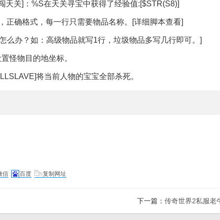
天关]：%S在天关寻宝中获得了经验值:[$STR(S8)]
，正确格式，每一行只需要物品名称。[详细脚本查看]
率怎么办？如：高级物品就写1行，垃圾物品多写几行即可。]
，设置怪物目的地坐标。
修改成KILLSLAVE]将当前人物的宝宝全部杀死。
微信
百度
复制网址
下一篇：
传奇世界2私服老