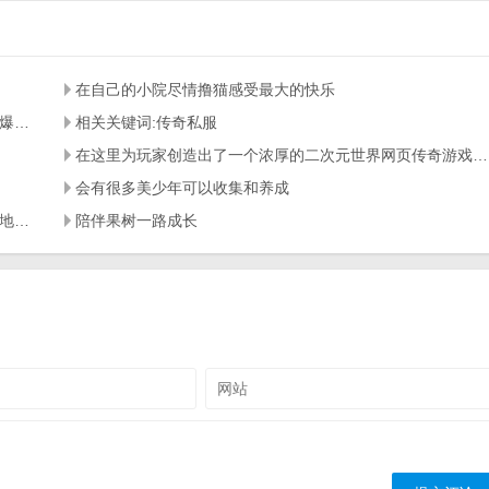
在自己的小院尽情撸猫感受最大的快乐
同时提醒两人必须保持自我（防止发生人吃人么）あゆみ爆走一个人离开（此时不去追あゆみ也会导致一次WRONG END）直美他们知道あゆみ他们也在这所学校里（敢情这存档点这么来的…）此时完全被あゆみ无视的良
相关关键词:传奇私服
在这里为玩家创造出了一个浓厚的二次元世界网页传奇游戏变态版
会有很多美少年可以收集和养成
如果没有把蜘蛛女王打下来的话女王会在一段时间之后落地释放一个米字型的地刺
陪伴果树一路成长