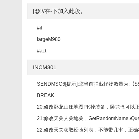
[@]//在-下加入此段。
#if
largeM980
#act
INCM301
SENDMSG6[提示]:您当前拦截怪物数量为:【$S
BREAK
20:修改卧龙山庄地图PK掉装备，卧龙怪可以
21:修改天关人关地关，GetRandomName.\Quest
22:修改天关获取经验列表，不能带几率，正