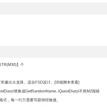
TR(M30)】个
正常爆出火龙珠。适合FSD设计。[详细脚本查看]
Diary\替换成GetRandomName..\QuestDiary\不然M2报错
确格式，每一行只需要写获得经验值。